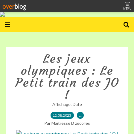
MENU
Les jeux
olympiques : Le
Petit train des JO
!
,
Affichage
Date
12.08.2023
…
Par Maitresse D zécolles