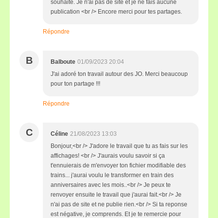
souhaite. Je n'ai pas de site et je ne fais aucune
publication <br /> Encore merci pour tes partages.
Répondre
B
Balboute
01/09/2023 20:04
J'ai adoré ton travail autour des JO. Merci beaucoup
pour ton partage !!!
Répondre
C
Céline
21/08/2023 13:03
Bonjour,<br /> J'adore le travail que tu as fais sur les
affichages! <br /> J'aurais voulu savoir si ça
t'ennuierais de m'envoyer ton fichier modifiable des
trains... j'aurai voulu le transformer en train des
anniversaires avec les mois..<br /> Je peux te
renvoyer ensuite le travail que j'aurai fait.<br /> Je
n'ai pas de site et ne publie rien.<br /> Si ta reponse
est négative, je comprends. Et je te remercie pour