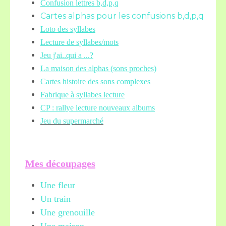
Confusion lettres b,d,p,q
Cartes alphas pour les confusions b,d,p,q
Loto des syllabes
Lecture de syllabes/mots
Jeu j'ai..qui a ...?
La maison des alphas (sons proches)
Cartes histoire des sons complexes
Fabrique à syllabes lecture
CP : rallye lecture nouveaux albums
Jeu du supermarché
Mes découpages
Une fleur
Un train
Une grenouille