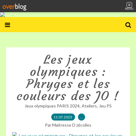
MENU
Les jeux
olympiques :
Phryges et les
couleurs des JO !
,
,
Jeux olympiques PARIS 2024
Ateliers
Jeu PS
11.07.2023
…
Par Maitresse D zécolles