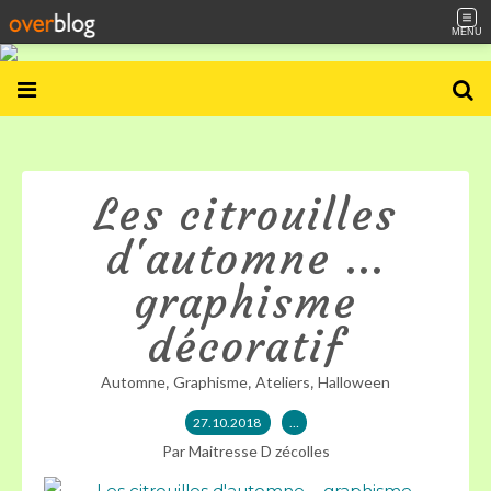
MENU
Les citrouilles
d'automne ...
graphisme
décoratif
,
,
,
Automne
Graphisme
Ateliers
Halloween
27.10.2018
…
Par Maitresse D zécolles