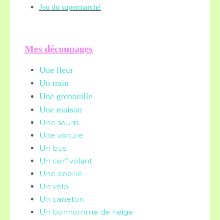
Jeu du supermarché
Mes découpages
Une fleur
Un train
Une grenouille
Une maison
Une souris
Une voiture
Un bus
Un cerf volant
Une abeille
Un vélo
Un caneton
Un bonhomme de neige