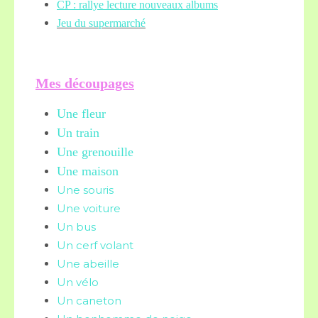
CP : rallye lecture nouveaux albums
Jeu du supermarché
Mes découpages
Une fleur
Un train
Une grenouille
Une maison
Une souris
Une voiture
Un bus
Un cerf volant
Une abeille
Un vélo
Un caneton