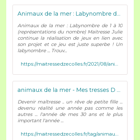
Animaux de la mer : Labynombre de 1 à 10 (représentations du nombre) - Mes tresses D Zécolles
Animaux de la mer : Labynombre de 1 à 10
(représentations du nombre) Maitresse Julie
continue la réalisation de jeux en lien avec
son projet et ce jeu est juste superbe ! Un
labynombre ... Trouv...
https://maitressedzecolles.fr/2021/08/animaux-de-la-mer-labynombre-de-1-a-10-representations-du-nombre.html
animaux de la mer - Mes tresses D Zécolles
Devenir maîtresse .. un rêve de petite fille ...
devenu réalité une année pas comme les
autres ... l'année de mes 30 ans et le plus
important l'année ...
https://maitressedzecolles.fr/tag/animaux%20de%20la%20mer/