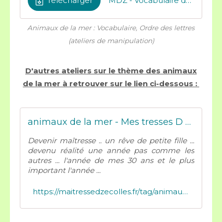
Télécharger
MDZ - Vocabulaire de la mer fichier de Céline Brunel
Animaux de la mer : Vocabulaire, Ordre des lettres
(ateliers de manipulation)
D'autres ateliers sur le thème des animaux
de la mer à retrouver sur le lien ci-dessous :
animaux de la mer - Mes tresses D Zécolles
Devenir maîtresse .. un rêve de petite fille ...
devenu réalité une année pas comme les
autres ... l'année de mes 30 ans et le plus
important l'année ...
https://maitressedzecolles.fr/tag/animaux%20de%20la%20mer/