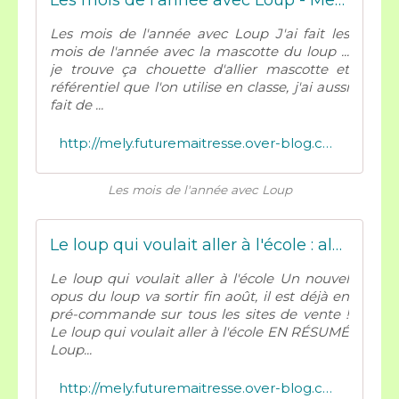
Les mois de l'année avec Loup - Mes tresses D Zécolles
Les mois de l'année avec Loup J'ai fait les
mois de l'année avec la mascotte du loup ...
je trouve ça chouette d'allier mascotte et
référentiel que l'on utilise en classe, j'ai aussi
fait de ...
http://mely.futuremaitresse.over-blog.com/2021/07/les-mois-de-l-annee-avec-loup.html
Les mois de l'année avec Loup
Le loup qui voulait aller à l'école : album et étiquettes prénoms - Mes tresses D Zécolles
Le loup qui voulait aller à l'école Un nouvel
opus du loup va sortir fin août, il est déjà en
pré-commande sur tous les sites de vente !
Le loup qui voulait aller à l'école EN RÉSUMÉ
Loup...
http://mely.futuremaitresse.over-blog.com/2021/07/le-loup-qui-voulait-aller-a-l-ecole-album-et-etiquettes-prenoms.html