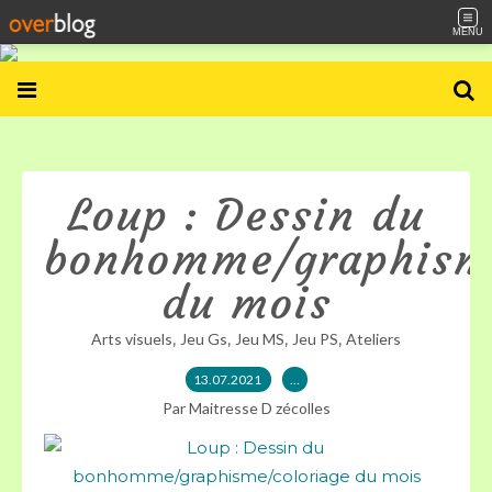
MENU
Loup : Dessin du
bonhomme/graphisme
du mois
,
,
,
,
Arts visuels
Jeu Gs
Jeu MS
Jeu PS
Ateliers
13.07.2021
…
Par Maitresse D zécolles