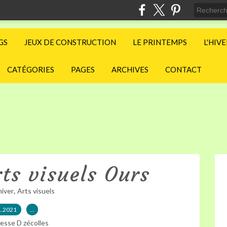
GS
JEUX DE CONSTRUCTION
LE PRINTEMPS
L'HIV
CATÉGORIES
PAGES
ARCHIVES
CONTACT
ts visuels Ours
,
hiver
Arts visuels
1.2021
…
esse D zécolles