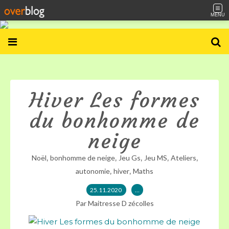
MENU
Hiver Les formes
du bonhomme de
neige
,
,
,
,
,
Noël
bonhomme de neige
Jeu Gs
Jeu MS
Ateliers
,
,
autonomie
hiver
Maths
25.11.2020
…
Par Maitresse D zécolles