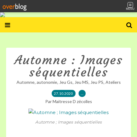
MENU
Automne : Images
séquentielles
,
,
,
,
,
Automne
autonomie
Jeu Gs
Jeu MS
Jeu PS
Ateliers
27.10.2020
…
Par Maitresse D zécolles
Automne ; Images séquentielles