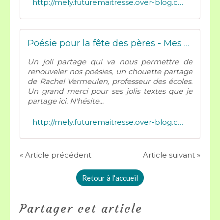
http://mely.futuremaitresse.over-blog.com/2020/06/poesie-pour-la-fete-des-peres.html
Poésie pour la fête des pères - Mes tresses D Zécolles
Un joli partage qui va nous permettre de
renouveler nos poésies, un chouette partage
de Rachel Vermeulen, professeur des écoles.
Un grand merci pour ses jolis textes que je
partage ici. N'hésite...
http://mely.futuremaitresse.over-blog.com/2020/06/poesie-pour-la-fete-des-peres-8.html
« Article précédent
Article suivant »
Retour à l'accueil
Partager cet article