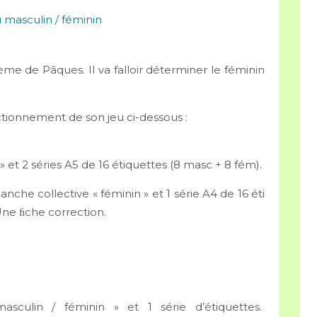
hème de Pâques. Il va falloir déterminer le féminin
ctionnement de son jeu ci-dessous :
» et 2 séries A5 de 16 étiquettes (8 masc + 8 fém).
nche collective « féminin » et 1 série A4 de 16 éti
 Une ﬁche correction.
culin / féminin » et 1 série d’étiquettes.