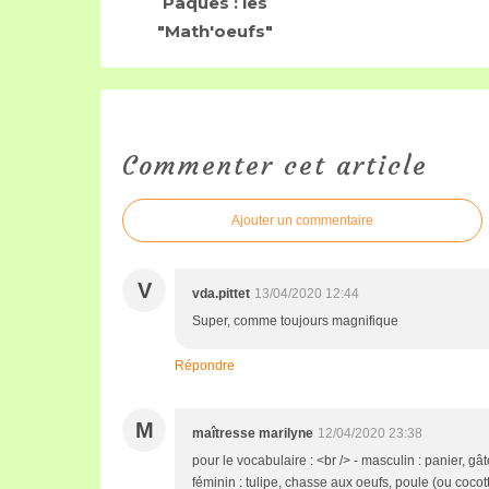
Pâques : les
"Math'oeufs"
Commenter cet article
Ajouter un commentaire
V
vda.pittet
13/04/2020 12:44
Super, comme toujours magnifique
Répondre
M
maîtresse marilyne
12/04/2020 23:38
pour le vocabulaire : <br /> - masculin : panier, gât
féminin : tulipe, chasse aux oeufs, poule (ou cocott