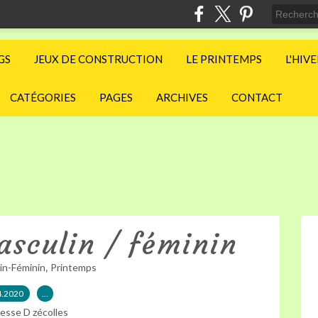
GS
JEUX DE CONSTRUCTION
LE PRINTEMPS
L'HIV
CATÉGORIES
PAGES
ARCHIVES
CONTACT
asculin / féminin
,
in-Féminin
Printemps
4.2020
…
esse D zécolles