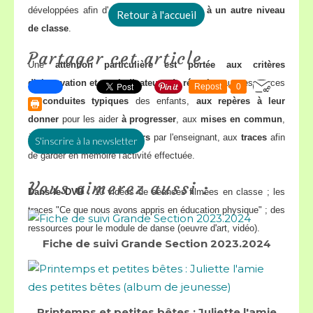
développées afin d'
adapter les modules à un autre niveau
Retour à l'accueil
de classe
.
Partager cet article
Une
attention particulière est portée aux critères
d'observation et aux indicateurs de réussite
, aux ressources
Repost
0
et
conduites typiques
des enfants,
aux repères à leur
donner
pour les aider
à progresser
, aux
mises en commun
,
à la
formulation des savoirs
par l'enseignant, aux
traces
afin
S'inscrire à la newsletter
de garder en mémoire l'activité effectuée.
Vous aimerez aussi :
Dans le DVD
: 10 vidéos de séances filmées en classe ; les
traces "Ce que nous avons appris en éducation physique" ; des
ressources pour le module de danse (oeuvre d'art, vidéo).
Fiche de suivi Grande Section 2023.2024
Printemps et petites bêtes : Juliette l'amie