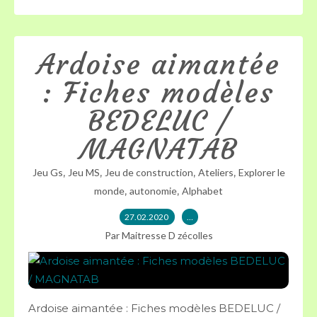
Ardoise aimantée
: Fiches modèles
BEDELUC /
MAGNATAB
,
,
,
,
Jeu Gs
Jeu MS
Jeu de construction
Ateliers
Explorer le
,
,
monde
autonomie
Alphabet
27.02.2020
…
Par Maitresse D zécolles
Ardoise aimantée : Fiches modèles BEDELUC /