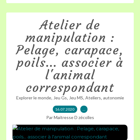
Atelier de
manipulation :
Pelage, carapace,
poils... associer à
l'animal
correspondant
,
,
,
,
Explorer le monde
Jeu Gs
Jeu MS
Ateliers
autonomie
16.07.2020
…
Par Maitresse D zécolles