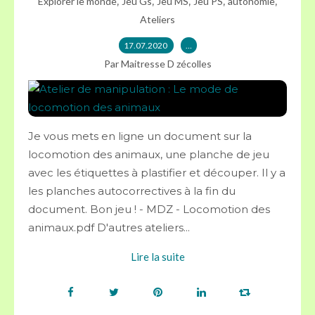
,
,
,
,
,
Explorer le monde
Jeu Gs
Jeu MS
Jeu PS
autonomie
Ateliers
17.07.2020
…
Par Maitresse D zécolles
Je vous mets en ligne un document sur la
locomotion des animaux, une planche de jeu
avec les étiquettes à plastifier et découper. Il y a
les planches autocorrectives à la fin du
document. Bon jeu ! - MDZ - Locomotion des
animaux.pdf D'autres ateliers...
Lire la suite