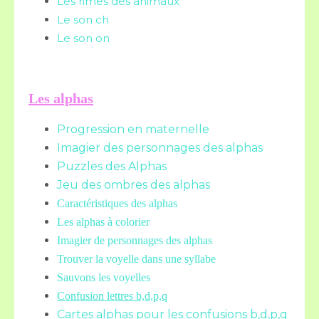
Les rimes des animaux
Le son ch
Le son on
Les alphas
Progression en maternelle
Imagier des personnages des alphas
Puzzles des Alphas
Jeu des ombres des alphas
Caractéristiques des alphas
Les alphas à colorier
Imagier de personnages des alphas
Trouver la voyelle dans une syllabe
Sauvons les voyelles
Confusion lettres b,d,p,q
Cartes alphas pour les confusions b,d,p,q