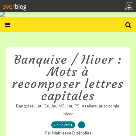
MENU
Banquise / Hiver :
Mots à
recomposer lettres
capitales
,
,
,
,
,
,
Banquise
Jeu Gs
Jeu MS
Jeu PS
Ateliers
autonomie
hiver
29.12.2021
…
Par Maitresse D zécolles