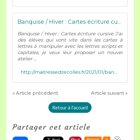
Banquise / Hiver : Cartes écriture cursive - Mes tresses D Zécolles
Banquise / Hiver : Cartes écriture cursive J'ai
des élèves qui vont vite dans les cartes à
lettres à manipuler avec les lettres scripts et
capitales, je veux leur proposer un nouvel
atelier ...
http://maitressedzecolles.fr/2021/01/banquise/hiver-cartes-ecriture-cursive.html?fbclid=IwAR06bI-VbuJcdjjjp4s4_G-QpENoFolgaSpIZpBVKOUEUvDjSY0QseUeYBU
« Article précédent
Article suivant »
Retour à l'accueil
Partager cet article
Repost
0