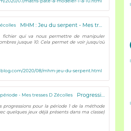
com/2020/07/maths-pate-a-modeler-1-a-10.html
MHM : Jeu du serpent - Mes tresses D Zécolles
un fichier qui va nous permettre de manipuler
bres jusque 10. Cela permet de voir jusqu'où
er-blog.com/2020/08/mhm-jeu-du-serpent.html
Progressions MHM Grande Section 1ère période - Mes tresses D Zécolles
s progressions pour la période 1 de la méthode
ec quelques jeux déjà présents dans ma classe)