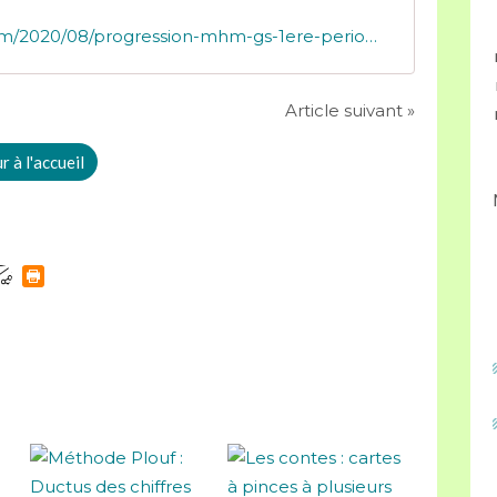
http://mely.futuremaitresse.over-blog.com/2020/08/progression-mhm-gs-1ere-periode.html
Article suivant »
 à l'accueil