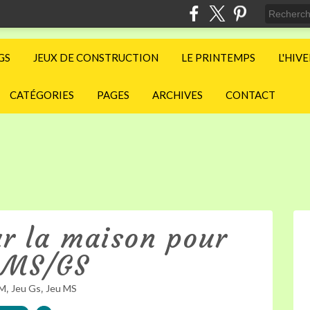
GS
JEUX DE CONSTRUCTION
LE PRINTEMPS
L'HIV
CATÉGORIES
PAGES
ARCHIVES
CONTACT
r la maison pour
 MS/GS
,
,
M
Jeu Gs
Jeu MS