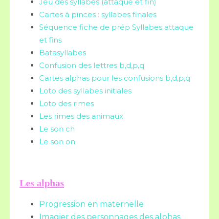
Jeu des syllabes (attaque et fin)
Cartes à pinces : syllabes finales
Séquence fiche de prép Syllabes attaque
et fins
Batasyllabes
Confusion des lettres b,d,p,q
Cartes alphas pour les confusions b,d,p,q
Loto des syllabes initiales
Loto des rimes
Les rimes des animaux
Le son ch
Le son on
Les alphas
Progression en maternelle
Imagier des personnages des alphas